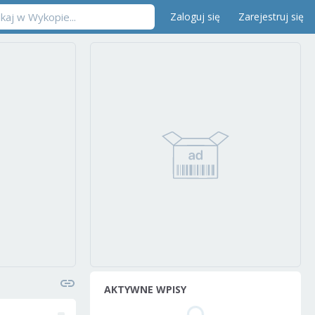
Zaloguj się
Zarejestruj się
AKTYWNE WPISY