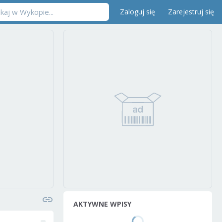
Zaloguj się
Zarejestruj się
AKTYWNE WPISY