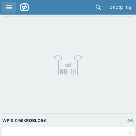
Zaloguj się
WPIS Z MIKROBLOGA