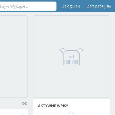
Zaloguj się
Zarejestruj się
AKTYWNE WPISY