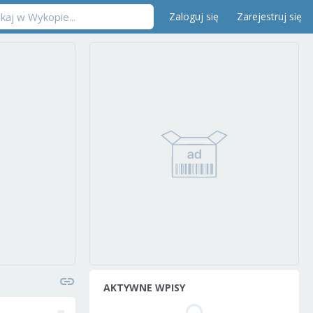
Zaloguj się
Zarejestruj się
AKTYWNE WPISY