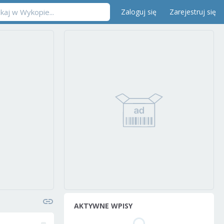
Zaloguj się
Zarejestruj się
AKTYWNE WPISY