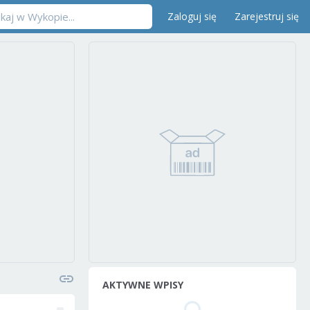
Zaloguj się
Zarejestruj się
AKTYWNE WPISY