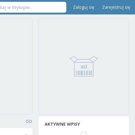
Zaloguj się
Zarejestruj się
AKTYWNE WPISY