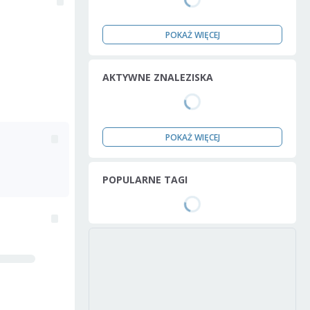
POKAŻ WIĘCEJ
AKTYWNE ZNALEZISKA
POKAŻ WIĘCEJ
POPULARNE TAGI