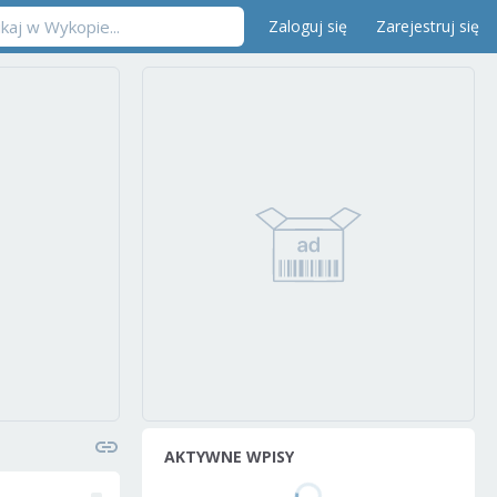
Zaloguj się
Zarejestruj się
AKTYWNE WPISY