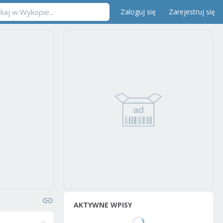
Zaloguj się
Zarejestruj się
AKTYWNE WPISY