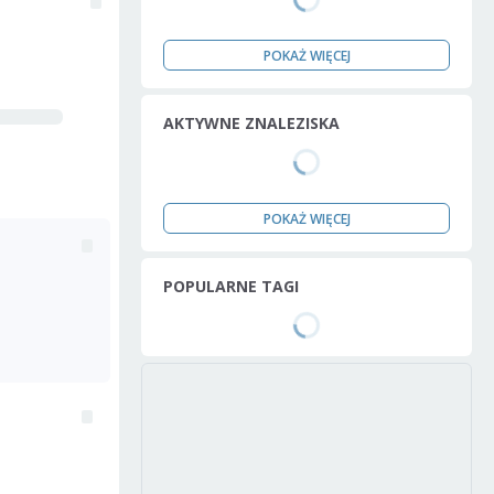
POKAŻ WIĘCEJ
AKTYWNE ZNALEZISKA
POKAŻ WIĘCEJ
POPULARNE TAGI