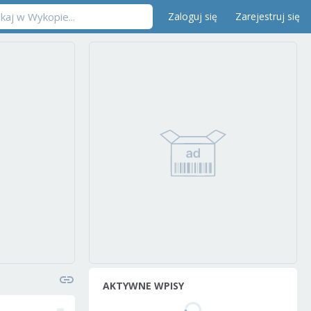
Zaloguj się
Zarejestruj się
AKTYWNE WPISY