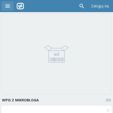
Zaloguj się
WPIS Z MIKROBLOGA