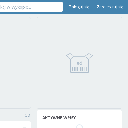
Zaloguj się
Zarejestruj się
AKTYWNE WPISY