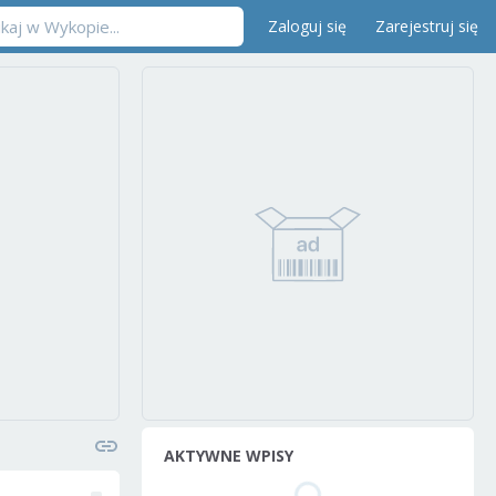
Zaloguj się
Zarejestruj się
AKTYWNE WPISY