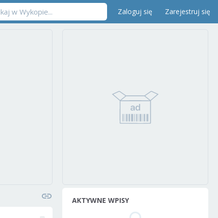
Zaloguj się
Zarejestruj się
AKTYWNE WPISY