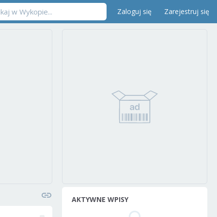
Zaloguj się
Zarejestruj się
AKTYWNE WPISY