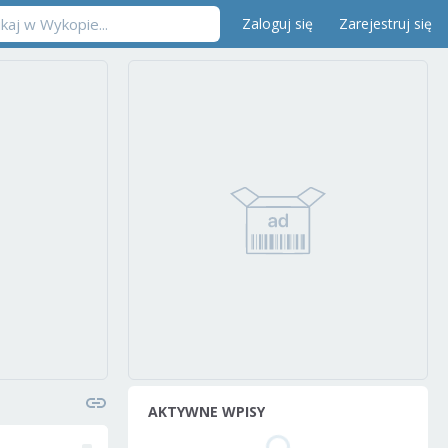
Zaloguj się
Zarejestruj się
AKTYWNE WPISY