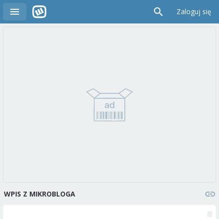
Zaloguj się
WPIS Z MIKROBLOGA