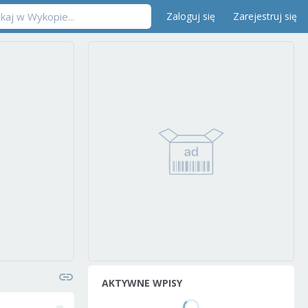
Zaloguj się
Zarejestruj się
AKTYWNE WPISY