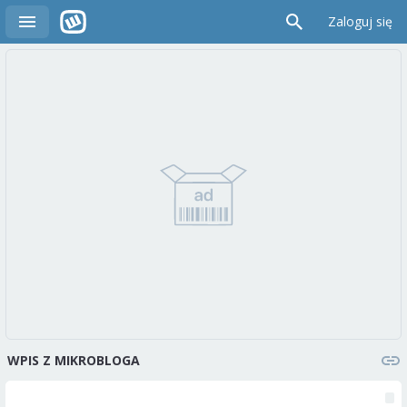
Zaloguj się
WPIS Z MIKROBLOGA