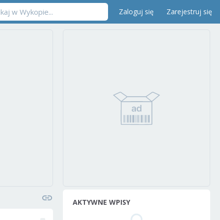
Zaloguj się
Zarejestruj się
AKTYWNE WPISY