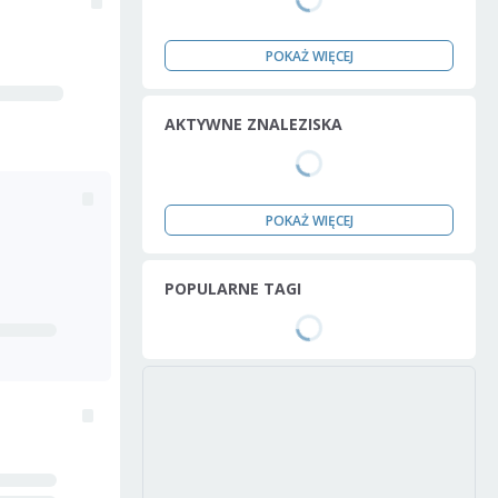
POKAŻ WIĘCEJ
AKTYWNE ZNALEZISKA
POKAŻ WIĘCEJ
POPULARNE TAGI