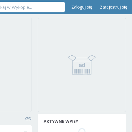
Zaloguj się
Zarejestruj się
AKTYWNE WPISY