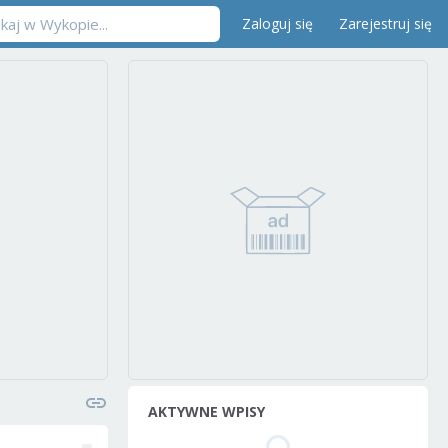
Zaloguj się
Zarejestruj się
AKTYWNE WPISY