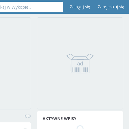
Zaloguj się
Zarejestruj się
AKTYWNE WPISY