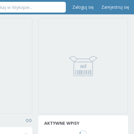
Zaloguj się
Zarejestruj się
AKTYWNE WPISY