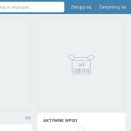
Zaloguj się
Zarejestruj się
AKTYWNE WPISY