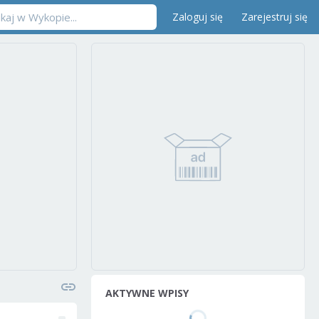
Zaloguj się
Zarejestruj się
AKTYWNE WPISY