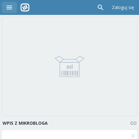
Zaloguj się
WPIS Z MIKROBLOGA