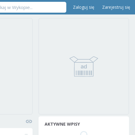
Zaloguj się
Zarejestruj się
AKTYWNE WPISY