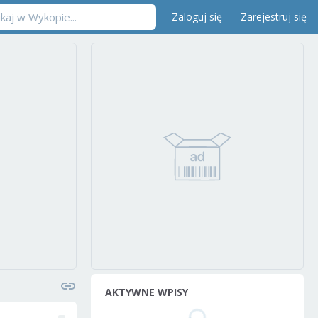
Zaloguj się
Zarejestruj się
AKTYWNE WPISY