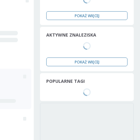
POKAŻ WIĘCEJ
AKTYWNE ZNALEZISKA
POKAŻ WIĘCEJ
POPULARNE TAGI