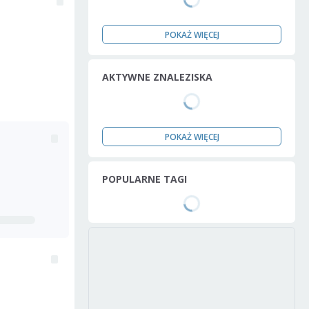
POKAŻ WIĘCEJ
AKTYWNE ZNALEZISKA
POKAŻ WIĘCEJ
POPULARNE TAGI