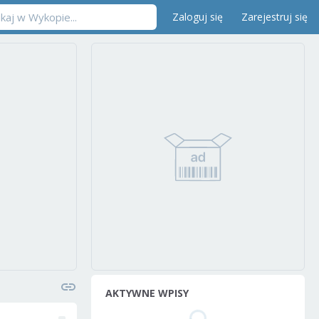
Zaloguj się
Zarejestruj się
AKTYWNE WPISY