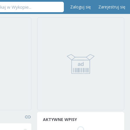
Zaloguj się
Zarejestruj się
AKTYWNE WPISY