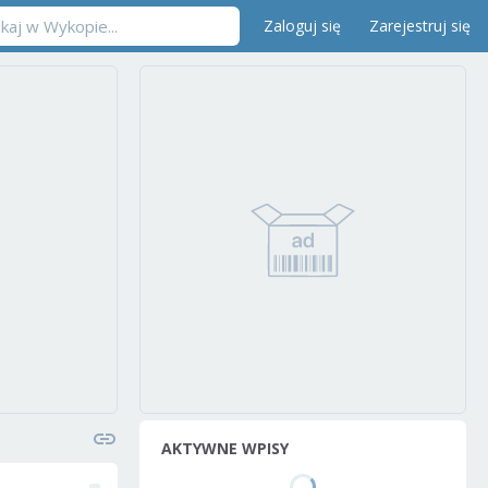
Zaloguj się
Zarejestruj się
AKTYWNE WPISY