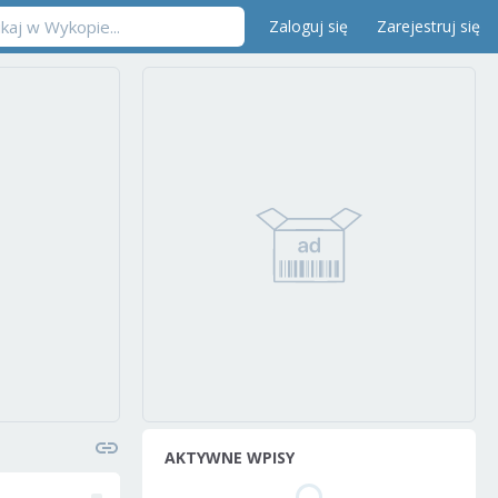
Zaloguj się
Zarejestruj się
AKTYWNE WPISY