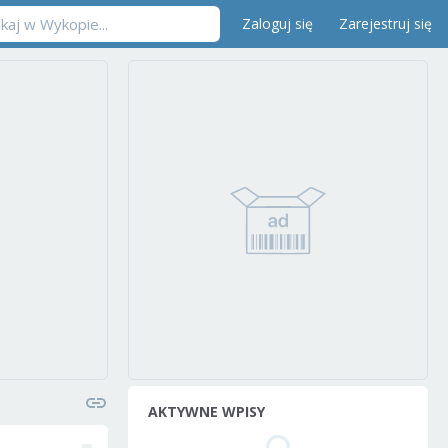
Zaloguj się
Zarejestruj się
AKTYWNE WPISY