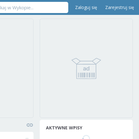
Zaloguj się
Zarejestruj się
AKTYWNE WPISY