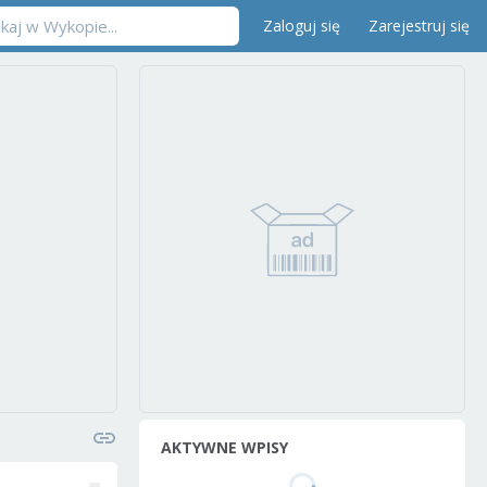
Zaloguj się
Zarejestruj się
AKTYWNE WPISY