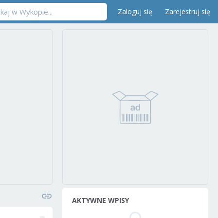
Zaloguj się
Zarejestruj się
AKTYWNE WPISY