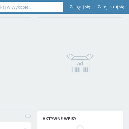
Zaloguj się
Zarejestruj się
AKTYWNE WPISY