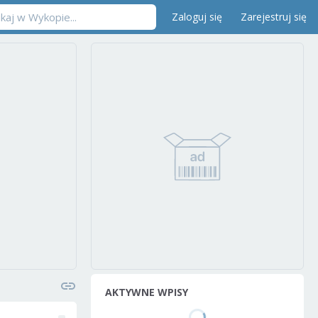
Zaloguj się
Zarejestruj się
AKTYWNE WPISY