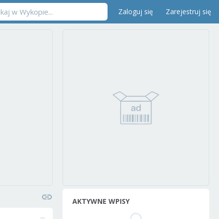
Zaloguj się
Zarejestruj się
AKTYWNE WPISY