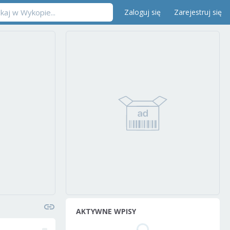
Zaloguj się
Zarejestruj się
AKTYWNE WPISY