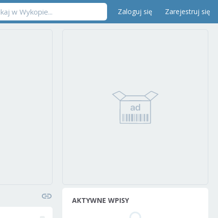
Zaloguj się
Zarejestruj się
AKTYWNE WPISY