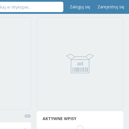
Zaloguj się
Zarejestruj się
AKTYWNE WPISY