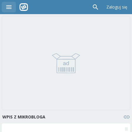
Zaloguj się
WPIS Z MIKROBLOGA