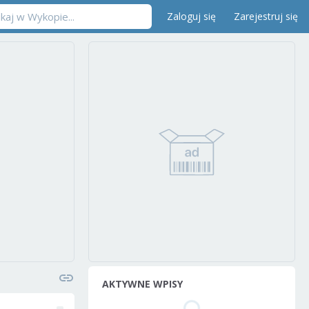
Zaloguj się
Zarejestruj się
AKTYWNE WPISY