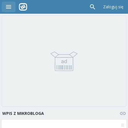
Zaloguj się
WPIS Z MIKROBLOGA