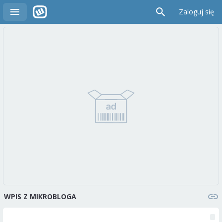
Zaloguj się
WPIS Z MIKROBLOGA