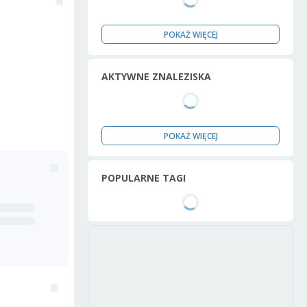
POKAŻ WIĘCEJ
AKTYWNE ZNALEZISKA
POKAŻ WIĘCEJ
POPULARNE TAGI