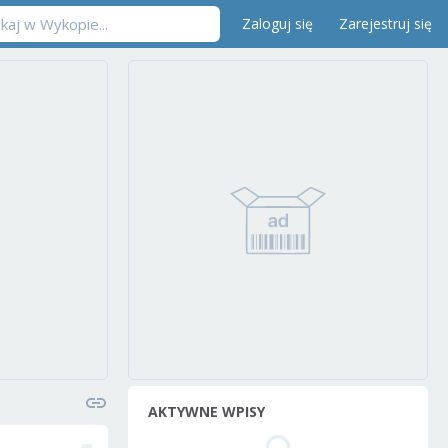
Zaloguj się
Zarejestruj się
AKTYWNE WPISY