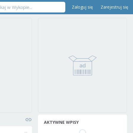
Zaloguj się
Zarejestruj się
AKTYWNE WPISY